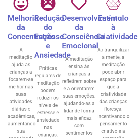
Melhoria
Redução
Desenvolvimento
Estímulo
da
do
da
à
Concentração
Estresse
Consciência
Criatividade
e
Emocional
A
Ao tranquilizar
Ansiedade
meditação
a mente, a
A meditação
ajuda as
meditação
ensina às
Práticas
crianças a
pode abrir
crianças a
regulares de
focarem-se
espaço para
refletirem sobre
meditação
melhor nas
que a
e a orientarem
podem
suas
criatividade
suas emoções,
reduzir os
atividades
das crianças
ajudando-as a
níveis de
diárias e
floresça,
lidar de forma
estresse e
acadêmicas,
incentivando o
mais eficaz
ansiedade
aumentando
pensamento
com
nas
sua
criativo e a
sentimentos
crianças,