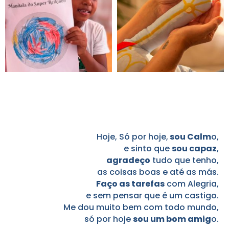
Hoje, Só por hoje,
sou Calm
o,
e sinto que
sou capaz
,
agradeço
tudo que tenho,
as coisas boas e até as más.
Faço as tarefas
com Alegria,
e sem pensar que é um castigo.
Me dou muito bem com todo mundo,
só por hoje
sou um bom amig
o.