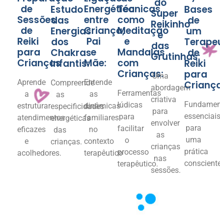
do
de
Energética
Técnicas
Estudo
Bases
Super
Sessões
entre
como
das
de
Reikinho
de
Criança,
Meditação
Energias
um
e
Reiki
Pai
e
dos
Terape
das
para
e
Mandalas
Chakras
de
Grutinhas:
Crianças
Mãe:
com
Infantis:
Reiki
Crianças:
para
Uma
Aprende
Entende
Compreende
Crianç
abordagem
Ferramentas
a
as
as
criativa
Fundamen
lúdicas
estruturar
dinâmicas
especificidades
para
essenciai
para
atendimentos
familiares
energéticas
envolver
para
facilitar
eficazes
no
das
as
uma
o
e
contexto
crianças.
crianças
prática
processo
acolhedores.
terapêutico
nas
consciente
terapêutico.
sessões.