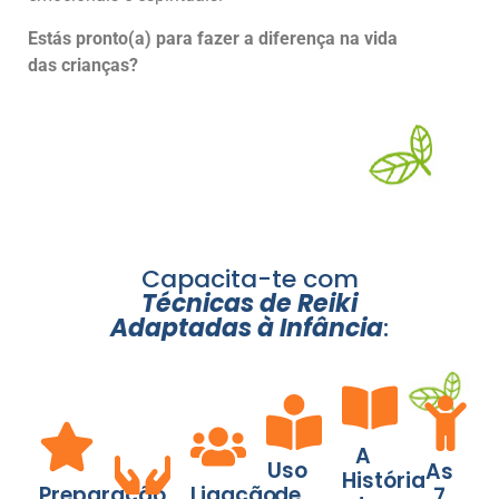
Estás pronto(a) para fazer a diferença na vida
das crianças?
Capacita-te com
Técnicas de Reiki
Adaptadas à Infância
:
A
Uso
As
História
Preparação
Ligação
de
7